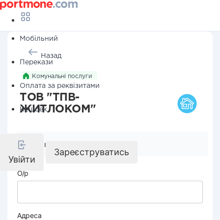
Мобільний
Назад
Перекази
Комунальні послуги
Оплата за реквізитами
ТОВ "ТПВ-
ЖИТЛОКОМ"
Кешбек
Реквізити компанії
Зареєструватись
Увійти
О/р
Адреса