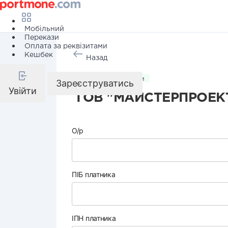
Мобільний
Перекази
Оплата за реквізитами
Кешбек
Назад
Комунальні послуги
Зареєструватись
Увійти
ТОВ "МАЙСТЕРПРОЕК
О/р
ПІБ платника
ІПН платника