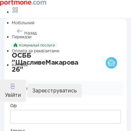
Мобільний
Назад
Перекази
Комунальні послуги
Оплата за реквізитами
ОСББ
"ЩасливеМакарова
Кешбек
26"
Реквізити компанії
Зареєструватись
Увійти
О/р
Адреса