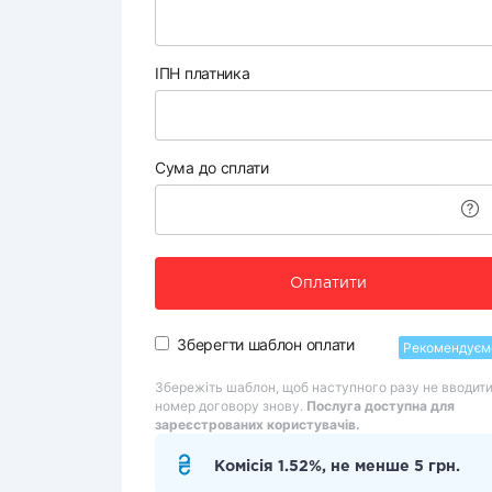
ІПН платника
Сума до сплати
Оплатити
Зберегти шаблон оплати
Рекомендуєм
Збережіть шаблон, щоб наступного разу не вводит
номер договору знову.
Послуга доступна для
зареєстрованих користувачів.
Комісія 1.52%, не менше 5 грн.