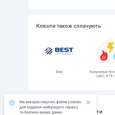
Клієнти також сплачують
Best
Комунальні посл
(ЦКС, КТЕ, 
Ми використовуємо файли cookies
для надання найкращого сервісу
Також сплачують послуги
та безпеки ваших даних.