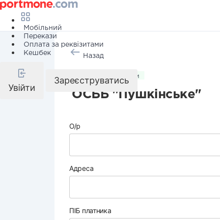
Мобільний
Перекази
Оплата за реквізитами
Кешбек
Назад
Комунальні послуги
Зареєструватись
Увійти
ОСББ "Пушкінське"
О/р
Адреса
ПІБ платника