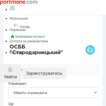
Мобільний
Назад
Перекази
Комунальні послуги
Оплата за реквізитами
ОСББ
"Стародарницький"
Кешбек
Реквізити компанії
Зареєструватись
Увійти
Отримувач
О/р