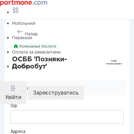
Мобільний
Назад
Перекази
Комунальні послуги
Оплата за реквізитами
ОСББ 'Позняки-
Добробут'
Кешбек
Реквізити компанії
Зареєструватись
Увійти
О/р
Адреса