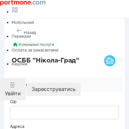
Мобільний
Назад
Перекази
Комунальні послуги
Оплата за реквізитами
ОСББ "Нікола-Град"
Кешбек
Реквізити компанії
Зареєструватись
Увійти
О/р
Адреса