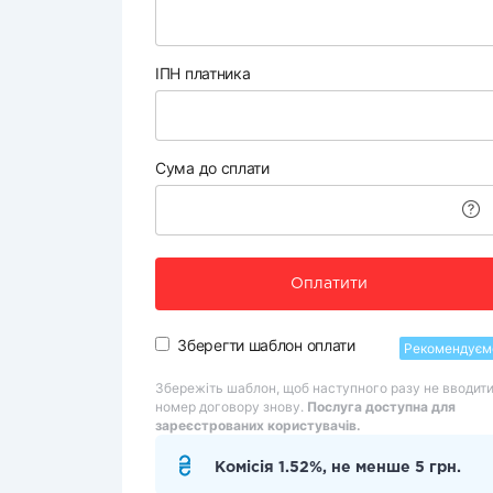
ІПН платника
Сума до сплати
Оплатити
Зберегти шаблон оплати
Рекомендуєм
Збережіть шаблон, щоб наступного разу не вводит
номер договору знову.
Послуга доступна для
зареєстрованих користувачів.
Комісія 1.52%, не менше 5 грн.