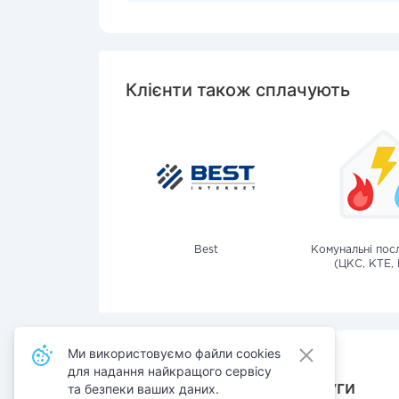
Клієнти також сплачують
Best
Комунальні посл
(ЦКС, КТЕ, 
Ми використовуємо файли cookies
для надання найкращого сервісу
Також сплачують послуги
та безпеки ваших даних.