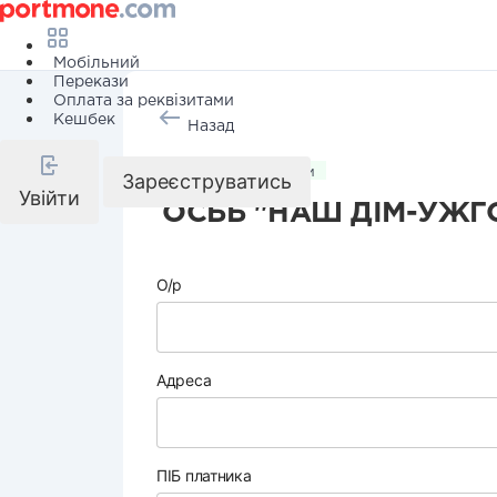
Мобільний
Перекази
Оплата за реквізитами
Кешбек
Назад
Комунальні послуги
Зареєструватись
Увійти
ОСББ "НАШ ДІМ-УЖГ
О/р
Адреса
ПІБ платника