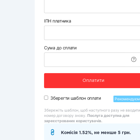
ІПН платника
Сума до сплати
Оплатити
Зберегти шаблон оплати
Рекомендуєм
Збережіть шаблон, щоб наступного разу не вводит
номер договору знову.
Послуга доступна для
зареєстрованих користувачів.
Комісія 1.52%, не менше 5 грн.