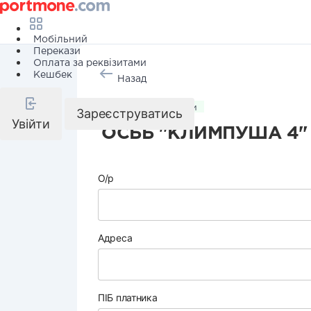
Мобільний
Перекази
Оплата за реквізитами
Кешбек
Назад
Комунальні послуги
Зареєструватись
Увійти
ОСББ "КЛИМПУША 4"
О/р
Адреса
ПІБ платника