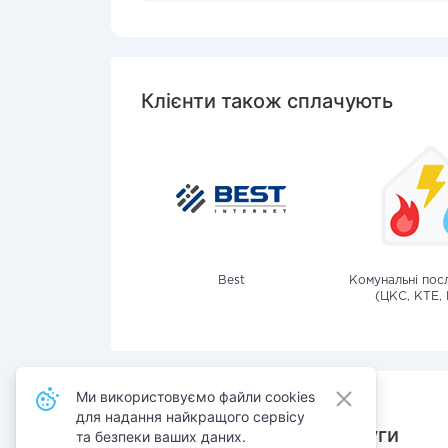
Клієнти також сплачують
Best
Комунальні посл
(ЦКС, КТЕ, 
Ми використовуємо файли cookies
для надання найкращого сервісу
Також сплачують послуги
та безпеки ваших даних.