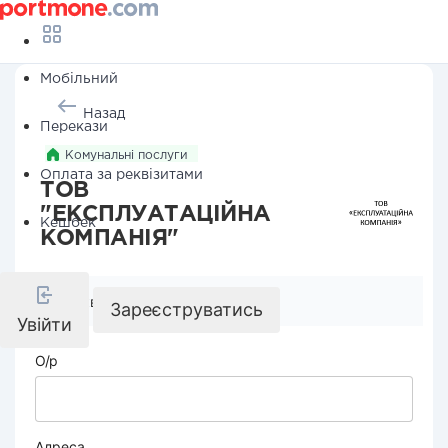
Мобільний
Назад
Перекази
Комунальні послуги
Оплата за реквізитами
ТОВ
"ЕКСПЛУАТАЦІЙНА
Кешбек
КОМПАНІЯ"
Реквізити компанії
Зареєструватись
Увійти
О/р
Адреса