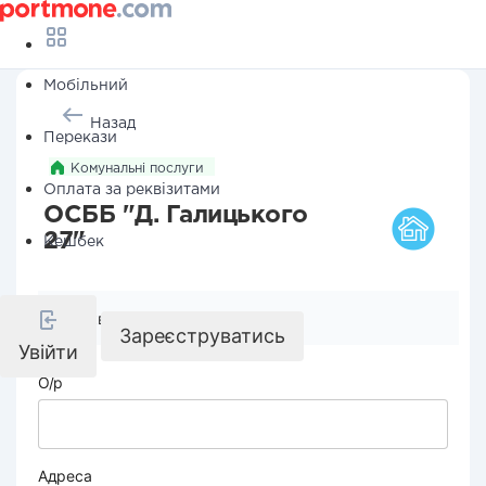
Мобільний
Назад
Перекази
Комунальні послуги
Оплата за реквізитами
ОСББ "Д. Галицького
27"
Кешбек
Реквізити компанії
Зареєструватись
Увійти
О/р
Адреса