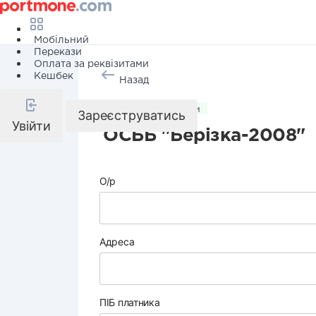
Мобільний
Перекази
Оплата за реквізитами
Кешбек
Назад
Комунальні послуги
Зареєструватись
Увійти
ОСББ "Берізка-2008"
О/р
Адреса
ПІБ платника