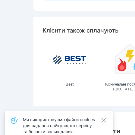
Клієнти також сплачують
Best
Комунальні посл
(ЦКС, КТЕ, 
Ми використовуємо файли cookies
для надання найкращого сервісу
Також сплачують послуги
та безпеки ваших даних.