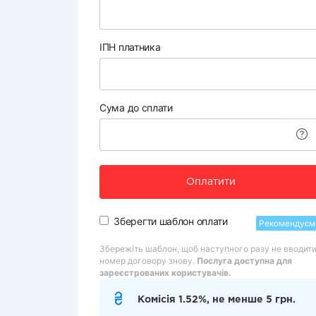
ІПН платника
Сума до сплати
Оплатити
Зберегти шаблон оплати
Рекомендуєм
Збережіть шаблон, щоб наступного разу не вводит
номер договору знову.
Послуга доступна для
зареєстрованих користувачів.
Комісія 1.52%, не менше 5 грн.