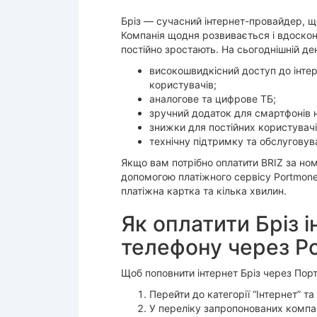
Бріз — сучасний інтернет-провайдер, що
Компанія щодня розвивається і вдоскон
постійно зростають. На сьогоднішній д
високошвидкісний доступ до інтерн
користувачів;
аналогове та цифрове ТБ;
зручний додаток для смартфонів на
знижки для постійних користувачі
технічну підтримку та обслуговув
Якщо вам потрібно оплатити BRIZ за но
допомогою платіжного сервісу Portmone
платіжна картка та кілька хвилин.
Як оплатити Бріз 
телефону через P
Щоб поповнити інтернет Бріз через Пор
Перейти до категорії “Інтернет” та 
У переліку запропонованих компан