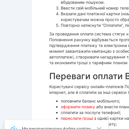
вбудованим пошуком.
Ввести свій мобільний номер теле
Вказати дані платіжної картки (н
користувачам можна просто обрат
Повторно натиснути “Оплатити”, пі
За проведення оплати система стягує ко
Поповнення рахунку відбувається протяг
підтвердження платежу та електронна к
момент завантажити квитанцію з особис
автоплатежі, створювати нагадування т
та економити гроші з тарифним планом 
Переваги оплати 
Користувачі сервісу онлайн-платежів По
інтернет, але й сплатити за інші сервіси 
поповнити баланс мобільного;
оформити позику
або внести плано
сплатити за послуги телефонії;
переслати гроші
з однієї картки на
зробити платіж до бюджету;
Ми використовуємо файли cookies