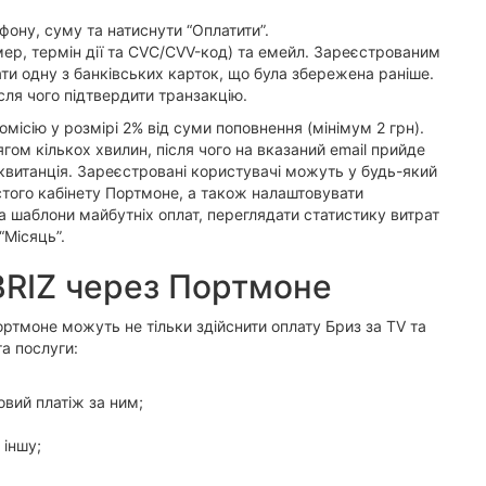
фону, суму та натиснути “Оплатити”.
омер, термін дії та CVC/CVV-код) та емейл. Зареєстрованим
и одну з банківських карток, що була збережена раніше.
сля чого підтвердити транзакцію.
місію у розмірі 2% від суми поповнення (мінімум 2 грн).
ом кількох хвилин, після чого на вказаний email прийде
витанція. Зареєстровані користувачі можуть у будь-який
того кабінету Портмоне, а також налаштовувати
а шаблони майбутніх оплат, переглядати статистику витрат
“Місяць”.
BRIZ через Портмоне
ртмоне можуть не тільки здійснити оплату Бриз за TV та
та послуги:
вий платіж за ним;
 іншу;