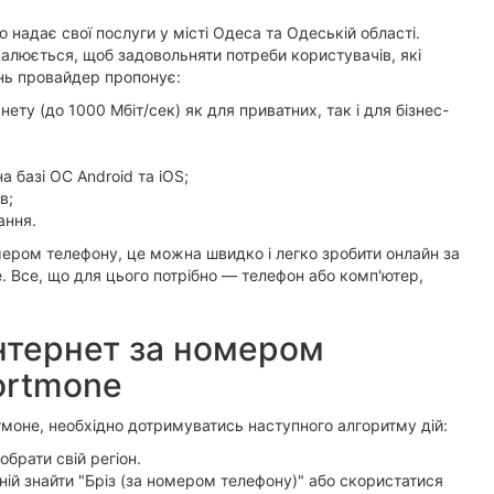
 надає свої послуги у місті Одеса та Одеській області.
алюється, щоб задовольняти потреби користувачів, які
ень провайдер пропонує:
ету (до 1000 Мбіт/сек) як для приватних, так і для бізнес-
 базі ОС Android та iOS;
в;
ання.
мером телефону, це можна швидко і легко зробити онлайн за
. Все, що для цього потрібно — телефон або комп'ютер,
інтернет за номером
ortmone
тмоне, необхідно дотримуватись наступного алгоритму дій:
обрати свій регіон.
ій знайти "Бріз (за номером телефону)" або скористатися