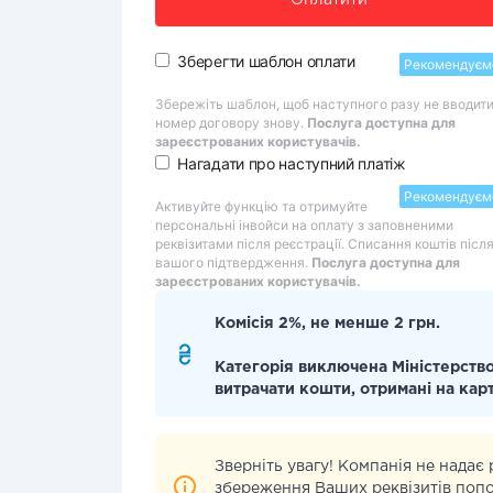
Оплатити
Зберегти шаблон оплати
Рекомендуєм
Збережіть шаблон, щоб наступного разу не вводит
номер договору знову.
Послуга доступна для
зареєстрованих користувачів.
Нагадати про наступний платіж
Рекомендуєм
Активуйте функцію та отримуйте
персональні інвойси на оплату з заповненими
реквізитами після реєстрації. Списання коштів післ
вашого підтвердження.
Послуга доступна для
зареєстрованих користувачів.
Комісія 2%, не менше 2 грн.
Категорія виключена Міністерство
витрачати кошти, отримані на кар
Зверніть увагу! Компанія не надає
збереження Ваших реквізитів поп