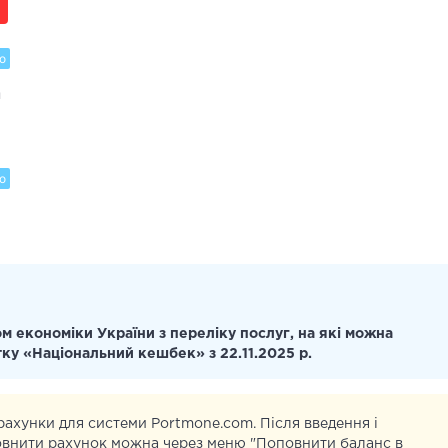
о
и
о
я
м економіки України з переліку послуг, на які можна
тку «Національний кешбек» з 22.11.2025 р.
 рахунки для системи Portmone.com. Після введення і
овнити рахунок можна через меню "Поповнити баланс в