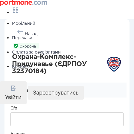
Мобільний
Назад
Перекази
Охорона
Оплата за реквізитами
Охрана-Комплекс-
Придунавье (ЄДРПОУ
Кешбек
32370184)
Реквізити компанії
Зареєструватись
Увійти
О/р
Адреса