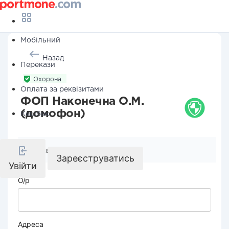
Мобільний
Назад
Перекази
Охорона
Оплата за реквізитами
ФОП Наконечна О.М.
(домофон)
Кешбек
Реквізити компанії
Зареєструватись
Увійти
О/р
Адреса