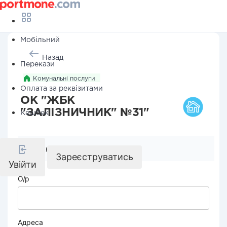
Мобільний
Назад
Перекази
Комунальні послуги
Оплата за реквізитами
ОК "ЖБК
"ЗАЛІЗНИЧНИК" №31"
Кешбек
Реквізити компанії
Зареєструватись
Увійти
О/р
Адреса