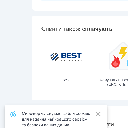
Клієнти також сплачують
Best
Комунальні посл
(ЦКС, КТЕ, 
Ми використовуємо файли cookies
для надання найкращого сервісу
Також сплачують послуги
та безпеки ваших даних.