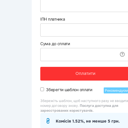
ІПН платника
Сума до сплати
Оплатити
Зберегти шаблон оплати
Рекомендуєм
Збережіть шаблон, щоб наступного разу не вводит
номер договору знову.
Послуга доступна для
зареєстрованих користувачів.
Комісія 1.52%, не менше 5 грн.