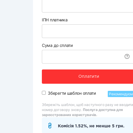
ІПН платника
Сума до сплати
Оплатити
Зберегти шаблон оплати
Рекомендуєм
Збережіть шаблон, щоб наступного разу не вводит
номер договору знову.
Послуга доступна для
зареєстрованих користувачів.
Комісія 1.52%, не менше 5 грн.