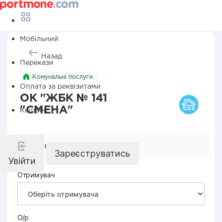
Мобільний
Назад
Перекази
Комунальні послуги
Оплата за реквізитами
ОК "ЖБК № 141
"СМЕНА"
Кешбек
Реквізити компанії
Зареєструватись
Увійти
Отримувач
О/р