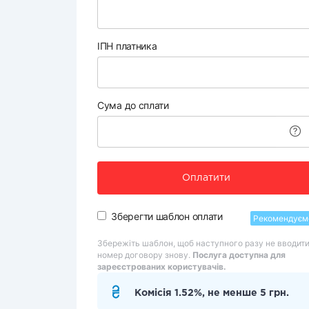
ІПН платника
Сума до сплати
Оплатити
Зберегти шаблон оплати
Рекомендуєм
Збережіть шаблон, щоб наступного разу не вводит
номер договору знову.
Послуга доступна для
зареєстрованих користувачів.
Комісія 1.52%, не менше 5 грн.