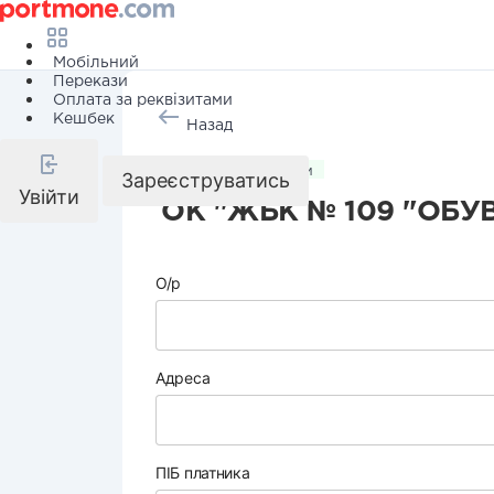
Мобільний
Перекази
Оплата за реквізитами
Кешбек
Назад
Комунальні послуги
Зареєструватись
Увійти
ОК "ЖБК № 109 "ОБУ
О/р
Адреса
ПІБ платника