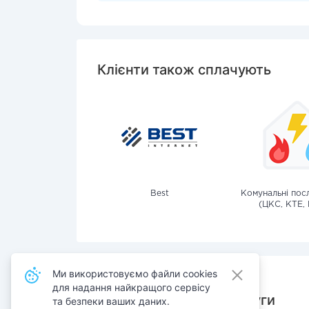
Клієнти також сплачують
Best
Комунальні посл
(ЦКС, КТЕ, 
Ми використовуємо файли cookies
для надання найкращого сервісу
Також сплачують послуги
та безпеки ваших даних.