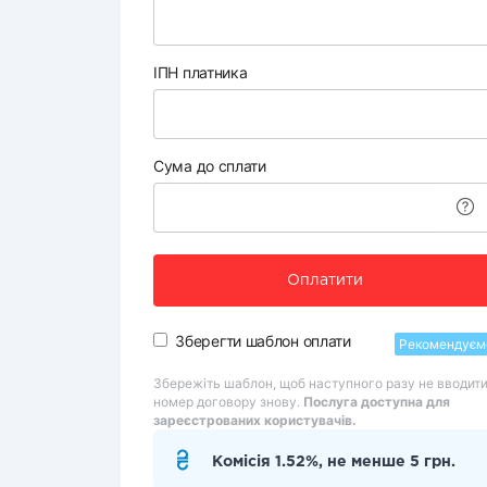
ІПН платника
Сума до сплати
Оплатити
Зберегти шаблон оплати
Рекомендуєм
Збережіть шаблон, щоб наступного разу не вводит
номер договору знову.
Послуга доступна для
зареєстрованих користувачів.
Комісія 1.52%, не менше 5 грн.