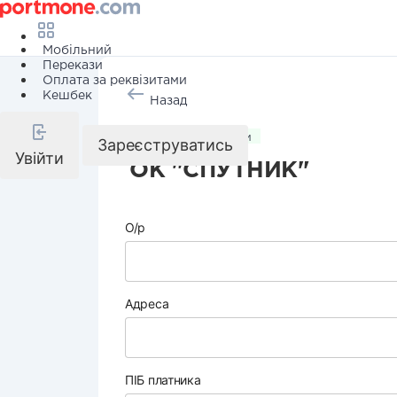
Мобільний
Перекази
Оплата за реквізитами
Кешбек
Назад
Комунальні послуги
Зареєструватись
Увійти
ОК "СПУТНИК"
О/р
Адреса
ПІБ платника