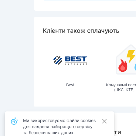
Клієнти також сплачують
Best
Комунальні посл
(ЦКС, КТЕ, 
Ми використовуємо файли cookies
для надання найкращого сервісу
Також сплачують послуги
та безпеки ваших даних.