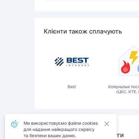
Клієнти також сплачують
Best
Комунальні посл
(ЦКС, КТЕ, 
Ми використовуємо файли cookies
для надання найкращого сервісу
Також сплачують послуги
та безпеки ваших даних.