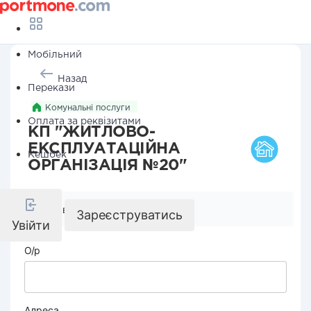
Мобільний
Назад
Перекази
Комунальні послуги
Оплата за реквізитами
КП "ЖИТЛОВО-
ЕКСПЛУАТАЦІЙНА
Кешбек
ОРГАНІЗАЦІЯ №20"
Реквізити компанії
Зареєструватись
Увійти
О/р
Адреса