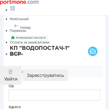
Мобільний
Назад
Перекази
Комунальні послуги
Оплата за реквізитами
КП "ВОДОПОСТАЧ-1"
ВСР
Кешбек
Реквізити компанії
Зареєструватись
Увійти
О/р
Адреса