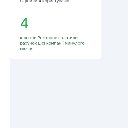
Оцінили 4 користувачів
4
клієнтів Portmone сплатили
рахунок цієї компанії минулого
місяця