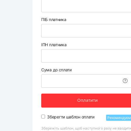
ПІБ платника
ІПН платника
Сума до сплати
Оплатити
Зберегти шаблон оплати
Рекомендуєм
Збережіть шаблон, щоб наступного разу не вводит