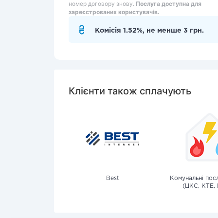
номер договору знову.
Послуга доступна для
зареєстрованих користувачів.
Комісія 1.52%, не менше 3 грн.
Клієнти також сплачують
Best
Комунальні посл
(ЦКС, КТЕ, 