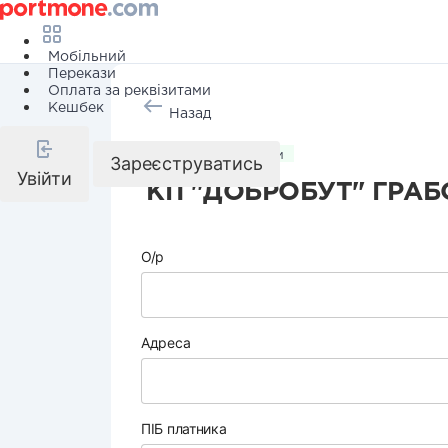
Мобільний
Перекази
Оплата за реквізитами
Кешбек
Назад
Комунальні послуги
Зареєструватись
Увійти
КП "ДОБРОБУТ" ГРАБ
О/р
Адреса
ПІБ платника