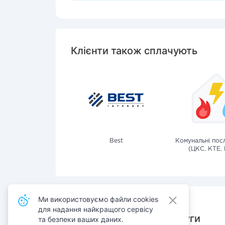
Клієнти також сплачують
Best
Комунальні посл
(ЦКС, КТЕ, 
Ми використовуємо файли cookies
для надання найкращого сервісу
Також сплачують послуги
та безпеки ваших даних.