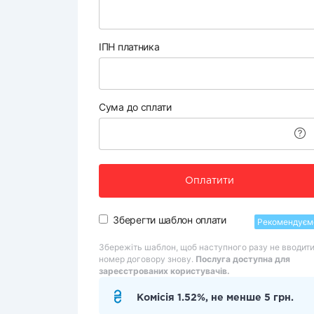
ІПН платника
Сума до сплати
Оплатити
Зберегти шаблон оплати
Рекомендуєм
Збережіть шаблон, щоб наступного разу не вводит
номер договору знову.
Послуга доступна для
зареєстрованих користувачів.
Комісія 1.52%, не менше 5 грн.