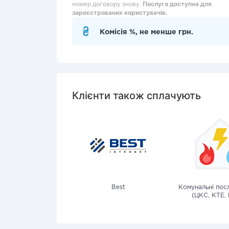
номер договору знову.
Послуга доступна для
зареєстрованих користувачів.
Комісія %, не менше грн.
Клієнти також сплачують
Best
Комунальні посл
(ЦКС, КТЕ, 