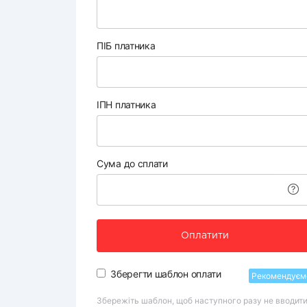
ПІБ платника
ІПН платника
Сума до сплати
Оплатити
Зберегти шаблон оплати
Рекомендуєм
Збережіть шаблон, щоб наступного разу не вводит