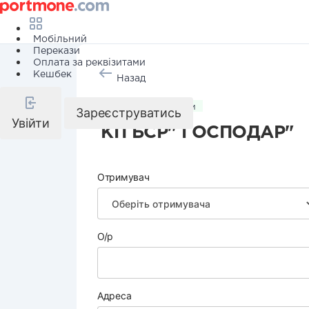
Мобільний
Перекази
Оплата за реквізитами
Кешбек
Назад
Комунальні послуги
Зареєструватись
Увійти
КП БСР" ГОСПОДАР"
Отримувач
О/р
Адреса