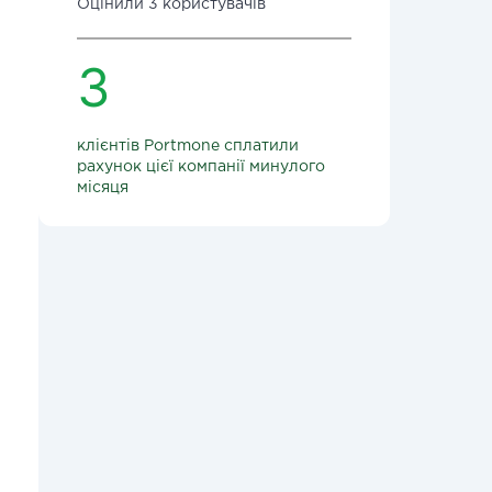
Оцінили 3 користувачів
3
клієнтів Portmone сплатили
рахунок цієї компанії минулого
місяця