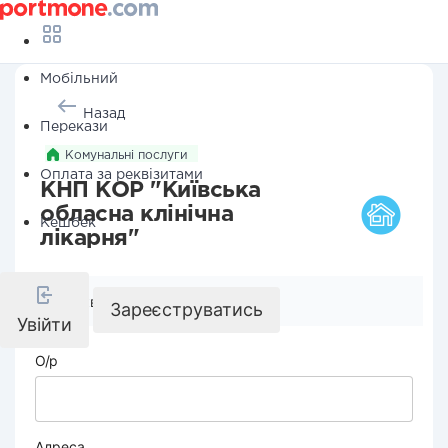
Мобільний
Назад
Перекази
Комунальні послуги
Оплата за реквізитами
КНП КОР "Київська
обласна клінічна
Кешбек
лікарня"
Реквізити компанії
Зареєструватись
Увійти
О/р
Адреса