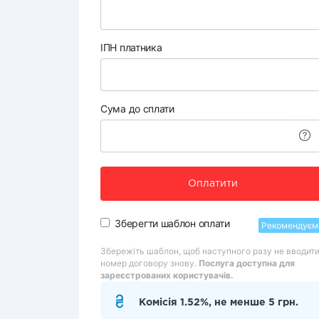
ІПН платника
Сума до сплати
Оплатити
Зберегти шаблон оплати
Рекомендуєм
Збережіть шаблон, щоб наступного разу не вводит
номер договору знову.
Послуга доступна для
зареєстрованих користувачів.
Комісія 1.52%, не менше 5 грн.