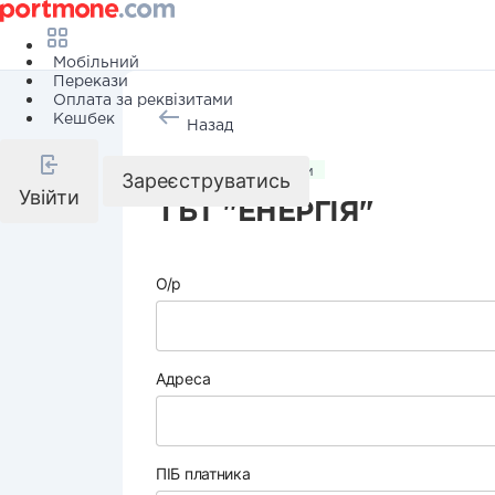
Мобільний
Перекази
Оплата за реквізитами
Кешбек
Назад
Комунальні послуги
Зареєструватись
Увійти
ГБТ "ЕНЕРГІЯ"
О/р
Адреса
ПІБ платника