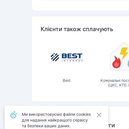
Клієнти також сплачують
Best
Комунальні посл
(ЦКС, КТЕ, 
Ми використовуємо файли cookies
для надання найкращого сервісу
Також сплачують послуги
та безпеки ваших даних.