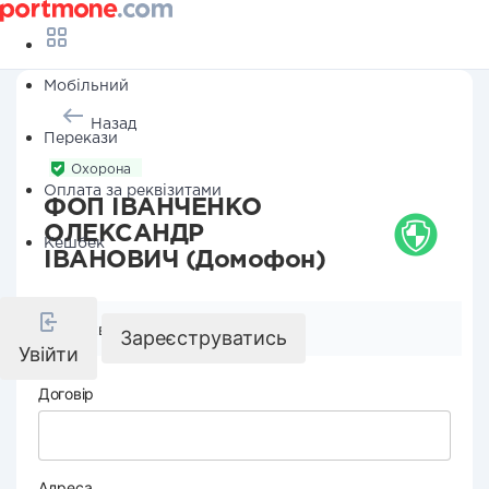
Мобільний
Назад
Перекази
Охорона
Оплата за реквізитами
ФОП ІВАНЧЕНКО
ОЛЕКСАНДР
Кешбек
ІВАНОВИЧ (Домофон)
Реквізити компанії
Зареєструватись
Увійти
Договір
Адреса