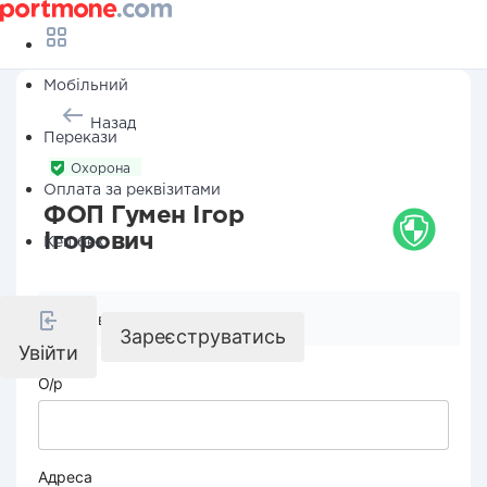
Мобільний
Назад
Перекази
Охорона
Оплата за реквізитами
ФОП Гумен Ігор
Ігорович
Кешбек
Реквізити компанії
Зареєструватись
Увійти
О/р
Адреса