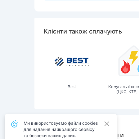
Клієнти також сплачують
Best
Комунальні посл
(ЦКС, КТЕ, 
Ми використовуємо файли cookies
для надання найкращого сервісу
Також сплачують послуги
та безпеки ваших даних.