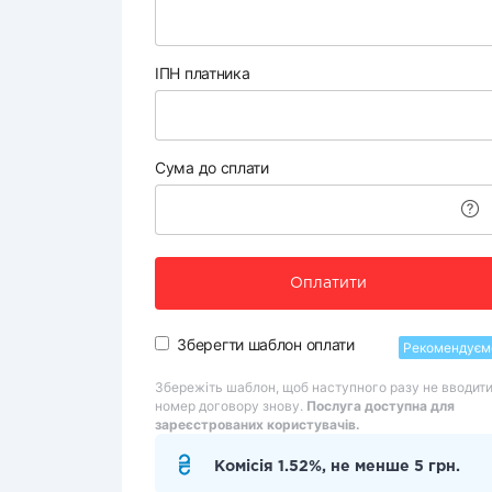
ІПН платника
Сума до сплати
Оплатити
Зберегти шаблон оплати
Рекомендуєм
Збережіть шаблон, щоб наступного разу не вводит
номер договору знову.
Послуга доступна для
зареєстрованих користувачів.
Комісія 1.52%, не менше 5 грн.