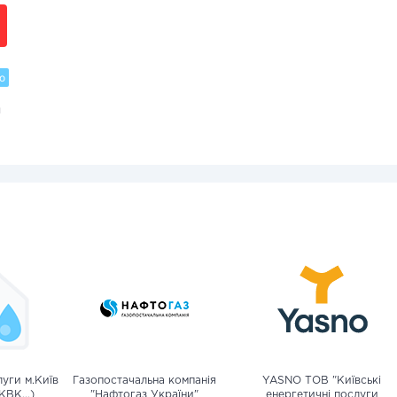
о
и
уги м.Київ
Газопостачальна компанія
YASNO ТОВ "Київські
КВК...)
"Нафтогаз України"
енергетичні послуги