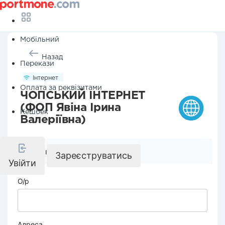
Мобільний
Назад
Перекази
Інтернет
Оплата за реквізитами
ЧОПСЬКИЙ ІНТЕРНЕТ
(ФОП Явіна Ірина
Кешбек
Валеріївна)
Реквізити компанії
Зареєструватись
Увійти
О/р
Адреса