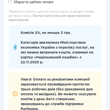
Зберегти шаблон оплати
Збережіть шаблон, щоб наступного разу не вводити номер
договору знову.
Послуга доступна для зареєстрованих
користувачів.
Комісія 2%, не менше 3 грн.
Категорія виключена Міністерством
економіки України з переліку послуг, на
які можна витрачати кошти, отримані на
картку «Національний кешбек» з
22.11.2025 р.
Увага! Оплата за реквізитами компанії
зараховується провайдером протягом
трьох робочих днів (без урахування дня
оплати та вихідних). Ви можете скасувати
платіж у день його створення,
звернувшись до служби підтримки
Portmone.