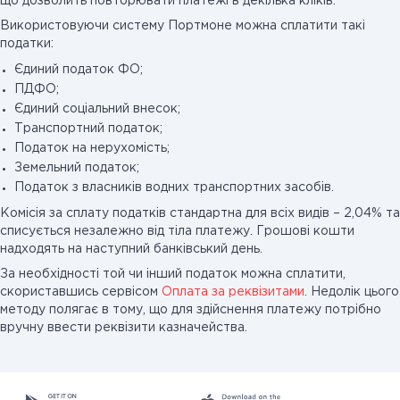
що дозволить повторювати платежі в декілька кліків.
Використовуючи систему Портмоне можна сплатити такі
податки:
Єдиний податок ФО;
ПДФО;
Єдиний соціальний внесок;
Транспортний податок;
Податок на нерухомість;
Земельний податок;
Податок з власників водних транспортних засобів.
Комісія за сплату податків стандартна для всіх видів – 2,04% та
списується незалежно від тіла платежу. Грошові кошти
надходять на наступний банківський день.
За необхідності той чи інший податок можна сплатити,
скориставшись сервісом
Оплата за реквізитами
. Недолік цього
методу полягає в тому, що для здійснення платежу потрібно
вручну ввести реквізити казначейства.