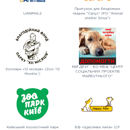
Притулок для бездомних
UANIMALS
тварин "Сіріус" (PO "Animal
shelter Sirius")
МІЙ ДРУГ - БО МБФ "ЦЕНТР
Зоопарк «12 місяців» (Zoo “12
СОЦІАЛЬНИХ ПРОЕКТІВ
Months”)
МАЙБУТНЬОГО"
Київський зоологічний парк
БФ «Щаслива лапа» (CF