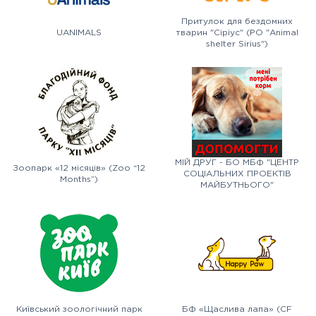
Притулок для бездомних
UANIMALS
тварин "Сіріус" (PO "Animal
shelter Sirius")
МІЙ ДРУГ - БО МБФ "ЦЕНТР
Зоопарк «12 місяців» (Zoo “12
СОЦІАЛЬНИХ ПРОЕКТІВ
Months”)
МАЙБУТНЬОГО"
Київський зоологічний парк
БФ «Щаслива лапа» (CF