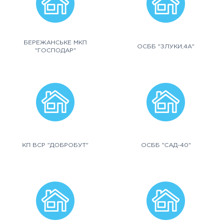
БЕРЕЖАНСЬКЕ МКП
ОСББ "ЗЛУКИ,4А"
"ГОСПОДАР"
КП ВСР "ДОБРОБУТ"
ОСББ "САД-40"