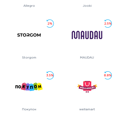
Allegro
Jooki
2%
2.5%
Storgom
MAUDAU
3.5%
8.8%
Покупон
wellamart