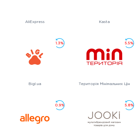
AliExpress
Kasta
1.3%
5.5%
Bigl.ua
Територія Мінімальних Цін
0.9%
5.8%