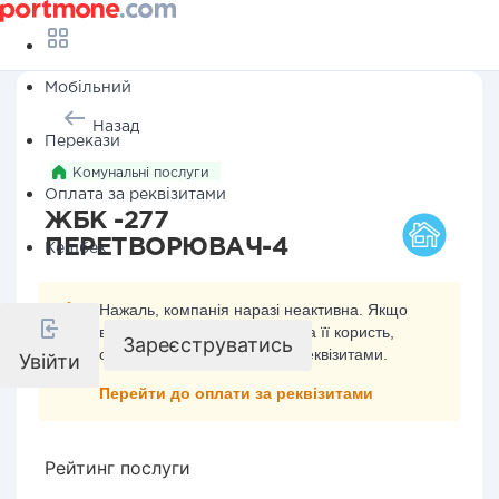
Мобільний
Назад
Перекази
Комунальні послуги
Оплата за реквізитами
ЖБК -277
ПЕРЕТВОРЮВАЧ-4
Кешбек
Нажаль, компанія наразі неактивна. Якщо
ви хочете здійснити платіж на її користь,
Зареєструватись
скористайтесь оплатою за реквізитами.
Увійти
Перейти до оплати за реквізитами
Рейтинг послуги