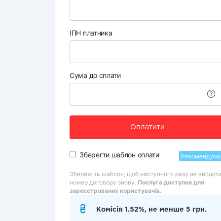
ІПН платника
Сума до сплати
Оплатити
Зберегти шаблон оплати
Рекомендуєм
Збережіть шаблон, щоб наступного разу не вводит
номер договору знову.
Послуга доступна для
зареєстрованих користувачів.
Комісія 1.52%, не менше 5 грн.