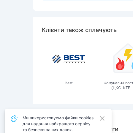
Клієнти також сплачують
Best
Комунальні посл
(ЦКС, КТЕ, 
Ми використовуємо файли cookies
для надання найкращого сервісу
Також сплачують послуги
та безпеки ваших даних.