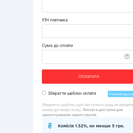
ІПН платника
Сума до сплати
Оплатити
Зберегти шаблон оплати
Рекомендуєм
Збережіть шаблон, щоб наступного разу не вводит
номер договору знову.
Послуга доступна для
зареєстрованих користувачів.
Комісія 1.52%, не менше 5 грн.