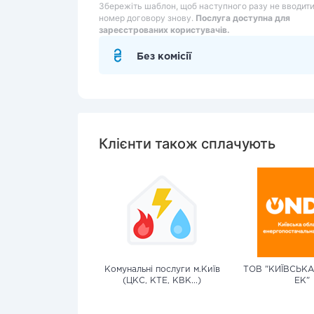
Збережіть шаблон, щоб наступного разу не вводит
номер договору знову.
Послуга доступна для
зареєстрованих користувачів.
Без комісії
Клієнти також сплачують
Комунальні послуги м.Київ
ТОВ "КИЇВСЬК
(ЦКС, КТЕ, КВК...)
ЕК"