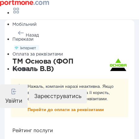
Мобільний
Назад
Перекази
Інтернет
Оплата за реквізитами
ТМ Основа (ФОП
Коваль В.В)
Кешбек
Нажаль, компанія наразі неактивна. Якщо
ви хочете здійснити платіж на її користь,
Зареєструватись
скористайтесь оплатою за реквізитами.
Увійти
Перейти до оплати за реквізитами
Рейтинг послуги