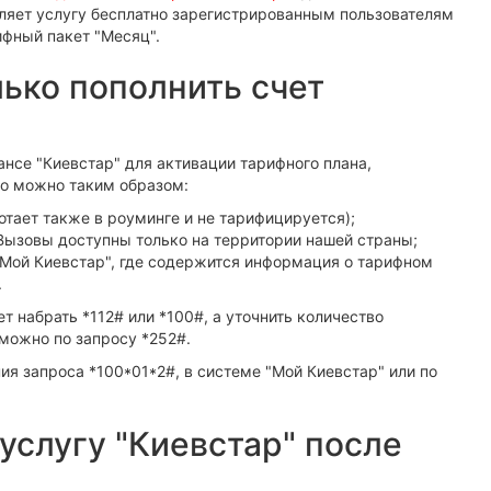
ляет услугу бесплатно зарегистрированным пользователям
ифный пакет "Месяц".
лько пополнить счет
лансе "Киевстар" для активации тарифного плана,
то можно таким образом:
отает также в роуминге и не тарифицируется);
Вызовы доступны только на территории нашей страны;
"Мой Киевстар", где содержится информация о тарифном
.
т набрать *112# или *100#, а уточнить количество
можно по запросу *252#.
ия запроса *100*01*2#, в системе "Мой Киевстар" или по
услугу "Киевстар" после