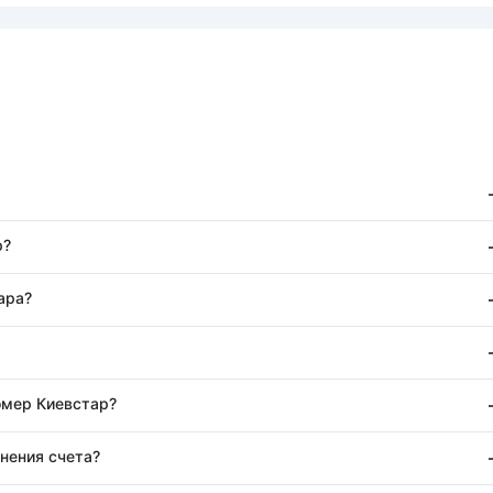
р?
ара?
номер Киевстар?
нения счета?