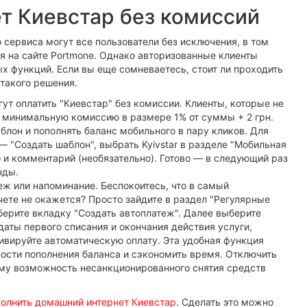
ет Киевстар без комиссий
 сервиса могут все пользователи без исключения, в том
ся на сайте Portmone. Однако авторизованные клиенты
х функций. Если вы еще сомневаетесь, стоит ли проходить
такого решения.
ут оплатить "Киевстар" без комиссии. Клиенты, которые не
 минимальную комиссию в размере 1% от суммы + 2 грн.
лон и пополнять баланс мобильного в пару кликов. Для
— "Создать шаблон", выбрать Kyivstar в разделе "Мобильная
о и комментарий (необязательно). Готово — в следующий раз
нды.
ж или напоминание. Беспокоитесь, что в самый
ете не окажется? Просто зайдите в раздел "Регулярные
берите вкладку "Создать автоплатеж". Далее выберите
аты первого списания и окончания действия услуги,
тивируйте автоматическую оплату. Эта удобная функция
ости пополнения баланса и сэкономить время. Отключить
ому возможность несанкционированного снятия средств
полнить домашний интернет Киевстар
. Сделать это можно