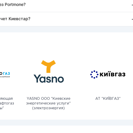
ез Portmone?
счет Киевстар?
ляющая
YASNO OOO "Киевские
АТ "КИЇВГАЗ"
афтогаз
энергетические услуги"
ы"
(электроэнергия)