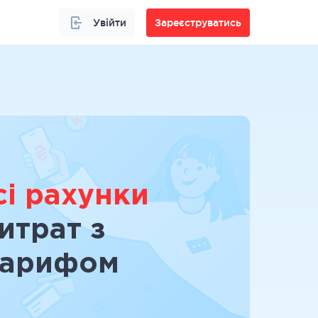
Увійти
Зареєструватись
сі рахунки
итрат з
тарифом