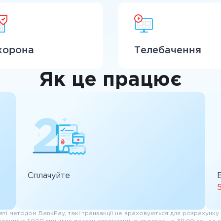
хорона
Телебачення
Як це працює
Сплачуйте
аті методом BankPay, такі транзакції не враховуються для розрахунку