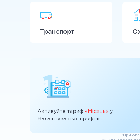
Транспорт
О
Активуйте тариф
«Місяць»
у
Налаштуваннях профілю
*При опл