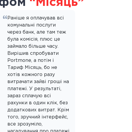
ифом
“Місяць”
Раніше я оплачував всі
комунальні послуги
через банк, але там теж
була комісія, плюс це
займало більше часу.
Вирішив спробувати
Portmone, а потім і
Тариф Місяць, бо не
хотів кожного разу
витрачати зайві гроші на
платежі. У результаті,
зараз сплачую всі
рахунки в один клік, без
додаткових витрат. Крім
того, зручний інтерфейс,
все зрозуміло,
нагадування про платежі