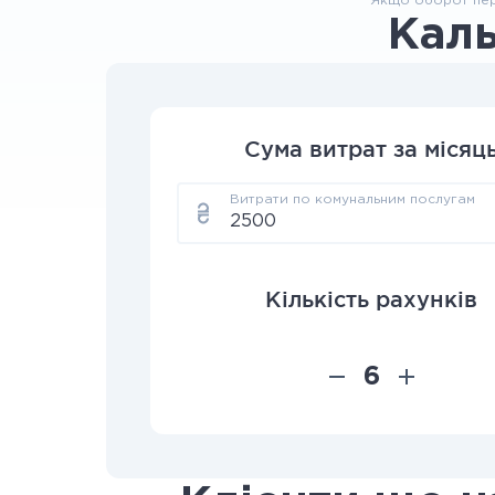
**Якщо оборот пер
Кал
Сума витрат за місяц
Витрати по комунальним послугам
Кількість рахунків
6