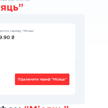
ожні нові 5000 грн
сяць”
ртість тарифу “Місяць”
9.90 ₴
Підключити тариф “Місяць”