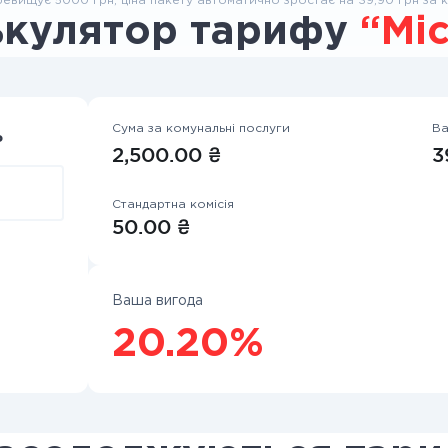
евищує 5000 грн, ціна пакету автоматично зростає на 39,90 грн за к
ькулятор тарифу
“Мі
Сума за комунальні послуги
Ва
ь
2,500.00 ₴
3
Стандартна комісія
50.00 ₴
Ваша вигода
20.20%