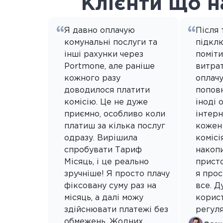
Клієнти що 
Я давно оплачую
Після 
комунальні послуги та
підкл
інші рахунки через
поміти
Portmone, але раніше
витрат
кожного разу
оплач
доводилося платити
попов
комісію. Це не дуже
іноді 
приємно, особливо коли
інтерн
платиш за кілька послуг
кожен
одразу. Вирішила
комісі
спробувати Тариф
накопи
Місяць, і це реально
присто
зручніше! Я просто плачу
я прос
фіксовану суму раз на
все. Д
місяць, а далі можу
корис
здійснювати платежі без
регул
обмежень. Жодних