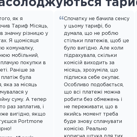
насолоджуються тар
того, як я
Спочатку не бачила сенсу
ючив Тариф Місяць,
у цьому тарифі, бо
в значну різницю у
думала, що не роблю
ах. Я щомісяця
стільки платежів, щоб це
ую комуналку,
було вигідно. Але коли
нюю мобільний,
підрахувала, скільки
оплачую покупки в
комісій виходить за
еті. Раніше за
місяць, зрозуміла, що
 платіж була
підписка себе окупає.
я, яка за місяць
Особливо подобається,
чувалася у
що всі платежі можна
йну суму. А тепер
робити без обмежень і
то раз заплатив, і
не переживати, що в
уже вигідно, якщо
якийсь момент треба
туєшся Portmone
буде знову сплачувати
ярно!
комісію. Реально
корисна штука для тих,