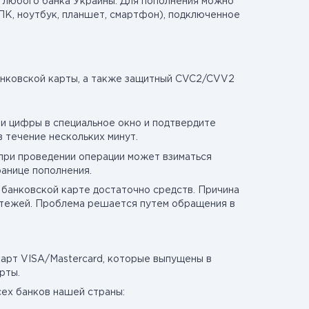
d любого банка Украины. Для пополнения можно
ПК, ноутбук, планшет, смартфон), подключенное
анковской карты, а также защитный CVC2/CVV2
и цифры в специальное окно и подтвердите
в течение нескольких минут.
 при проведении операции может взиматься
ранице пополнения.
 банковской карте достаточно средств. Причина
атежей. Проблема решается путем обращения в
карт VISA/Mastercard, которые выпущены в
арты.
ех банков нашей страны: