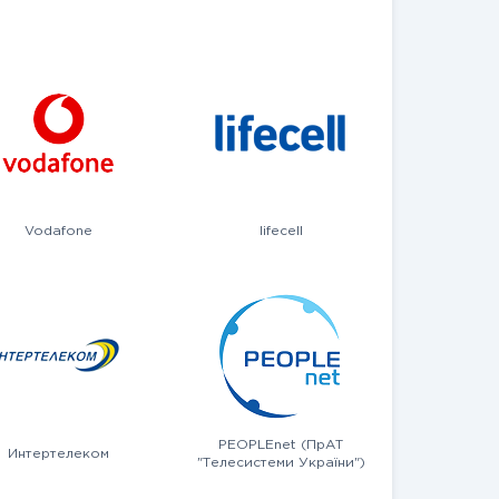
Vodafone
lifecell
PEOPLEnet (ПрАТ
Интертелеком
"Телесистеми України")