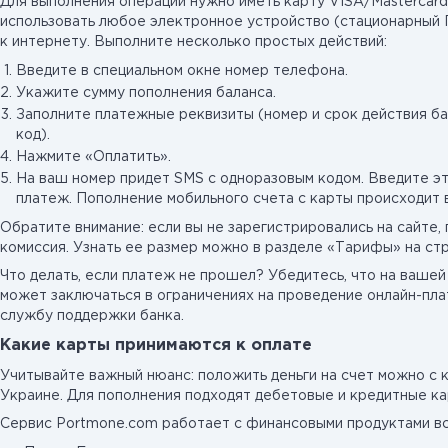
Для выполнения операции нужно иметь карту VISA/Mastercar
использовать любое электронное устройство (стационарный 
к интернету. Выполните несколько простых действий:
Введите в специальном окне номер телефона.
Укажите сумму пополнения баланса.
Заполните платежные реквизиты (номер и срок действия б
код).
Нажмите «Оплатить».
На ваш номер придет SMS с одноразовым кодом. Введите эт
платеж. Пополнение мобильного счета с карты происходит 
Обратите внимание: если вы не зарегистрировались на сайте,
комиссия. Узнать ее размер можно в разделе «Тарифы» на ст
Что делать, если платеж не прошел? Убедитесь, что на вашей
может заключаться в ограничениях на проведение онлайн-пл
службу поддержки банка.
Какие карты принимаются к оплате
Учитывайте важный нюанс: положить деньги на счет можно с 
Украине. Для пополнения подходят дебетовые и кредитные к
Сервис Portmone.com работает с финансовыми продуктами вс