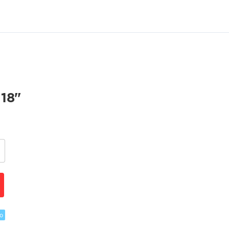
18"
о