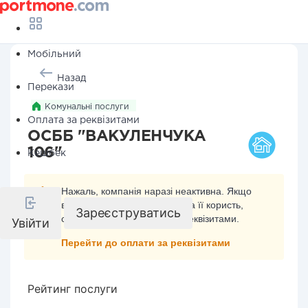
Мобільний
Назад
Перекази
Комунальні послуги
Оплата за реквізитами
ОСББ "ВАКУЛЕНЧУКА
106"
Кешбек
Нажаль, компанія наразі неактивна. Якщо
ви хочете здійснити платіж на її користь,
Зареєструватись
скористайтесь оплатою за реквізитами.
Увійти
Перейти до оплати за реквізитами
Рейтинг послуги