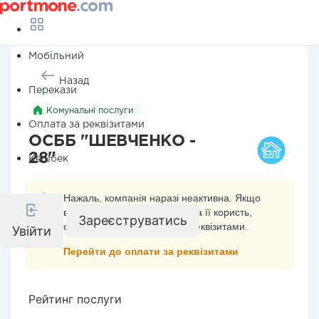
Мобільний
Назад
Перекази
Комунальні послуги
Оплата за реквізитами
ОСББ "ШЕВЧЕНКО -
28"
Кешбек
Нажаль, компанія наразі неактивна. Якщо
ви хочете здійснити платіж на її користь,
Зареєструватись
скористайтесь оплатою за реквізитами.
Увійти
Перейти до оплати за реквізитами
Рейтинг послуги